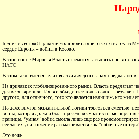
Наро
Братья и сестры! Примите это приветствие от сапатистов из М
сердце Европы – войны в Косово.
В этой войне Мировая Власть стремится заставить нас всех за
НАТО.
В этом заключается великая алхимия денег - нам предлагают в
На прилавках глобализированного рынка, Власть предлагает че
для всех карманов. Их все объединяет только одно – результат.
другого, для отличного, того кто является излишим, кто мешает,
Но даже внутри меркантильной логики торговцев смертью, неол
война, которая должна была пресечь возможность расширения 
границы, “умная” война смогла лишь еще раз продемонстриров
сейчас их уничтожение рассматривается как “побочные потери
Это ложь.