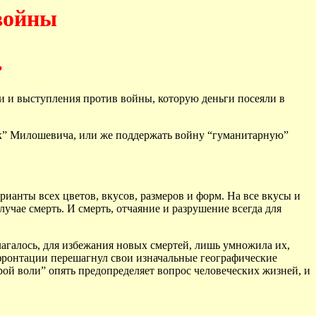
войны
”
ии и выступления против войны, которую деньги посеяли в
ток” Милошевича, или же поддержать войну “гуманитарную”
ианты всех цветов, вкусов, размеров и форм. На все вкусы и
лучае смерть. И смерть, отчаяние и разрушение всегда для
лагалось, для избежания новых смертей, лишь умножила их,
нфронтации перешагнул свои изначальные географические
ой воли” опять предопределяет вопрос человеческих жизней, и