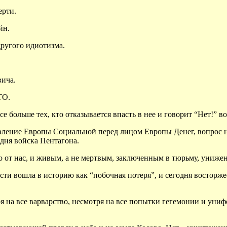
ерти.
йн.
другого идиотизма.
ича.
ТО.
е больше тех, кто отказывается впасть в нее и говорит “Нет!” в
вление Европы Социальной перед лицом Европы Денег, вопрос н
дня войска Пентагона.
о от нас, и живым, а не мертвым, заключенным в тюрьму, униж
ости вошла в историю как “побочная потеря”, и сегодня востор
ря на все варварство, несмотря на все попытки гегемонии и униф