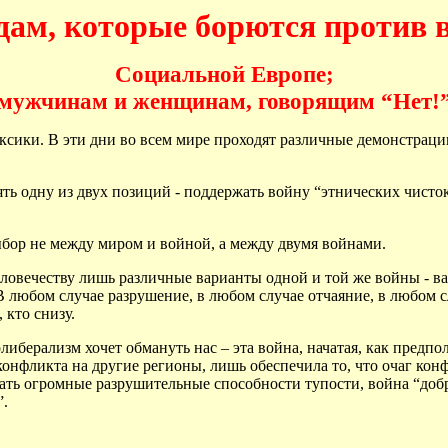
дам, которые борются против 
Социальной Европе;
мужчинам и женщинам, говорящим “Нет!
ексики. В эти дни во всем мире проходят различные демонстрац
нять одну из двух позиций - поддержать войну “этнических чис
ыбор не между миром и войной, а между двумя войнами.
ловечеству лишь различные варианты одной и той же войны - вар
 В любом случае разрушение, в любом случае отчаяние, в любом с
 кто снизу.
иберализм хочет обмануть нас – эта война, начатая, как предпо
конфликта на другие регионы, лишь обеспечила то, что очаг ко
ать огромные разрушительные способности тупости, война “добр
”.