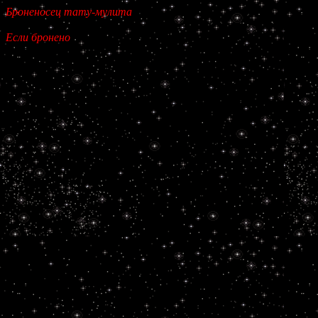
Броненосец тату-мулита
Если броненосец