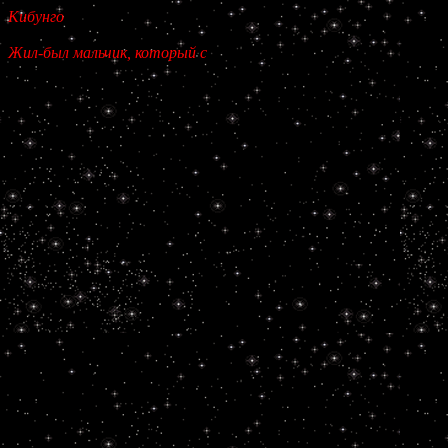
Кибунго
Жил-был мальчик, который став