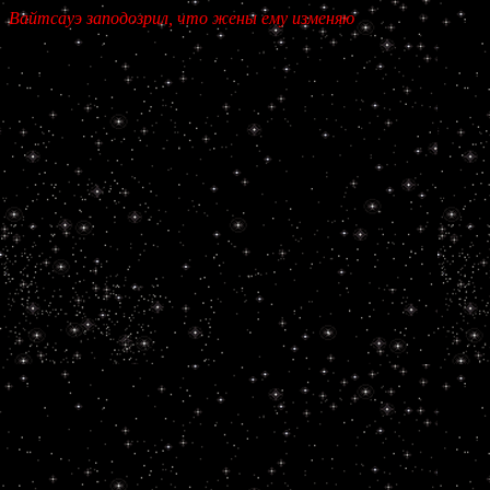
Вайтсауэ заподозрил, что жены ему изменяют.