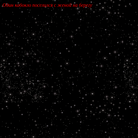
Один кабокло поселился с женой на берегу озе