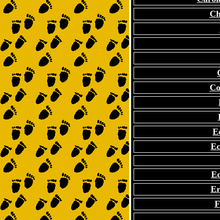
Ch
Co
E
Ec
E
Er
F