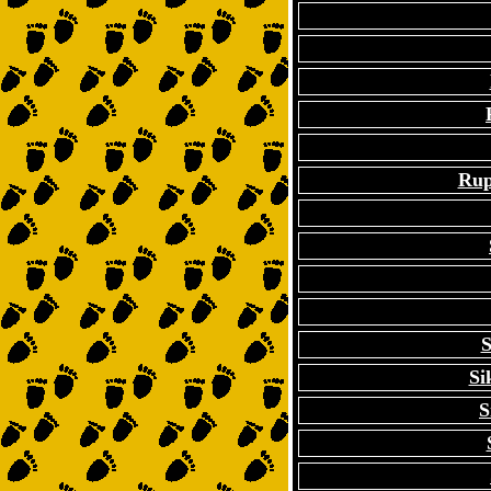
Rup
S
Si
S