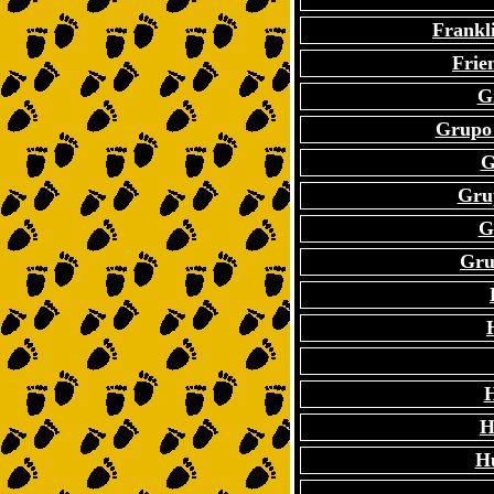
Frankl
Frie
G
Grupo 
G
Gru
G
Gru
H
H
H