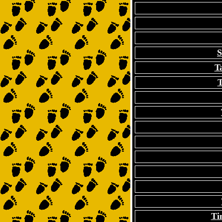
S
T
T
Ti