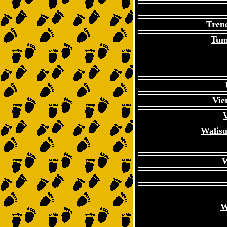
Trenc
Tum
Vie
Walis
W
W