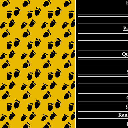
P
Qu
Raul