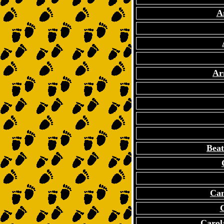
A
Ar
Beat
Can
C
Carol