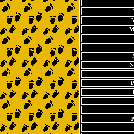
M
N
P
P