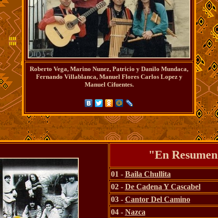
Roberto Vega, Marino Nunez, Patricio y Danilo Mundaca,
Fernando Villablanca, Manuel Flores Carlos Lopez y
Manuel Cifuentes.
"En Resumen
01 -
Baila Chullita
02 -
De Cadena Y Cascabel
03 -
Cantor Del Camino
04 -
Nazca