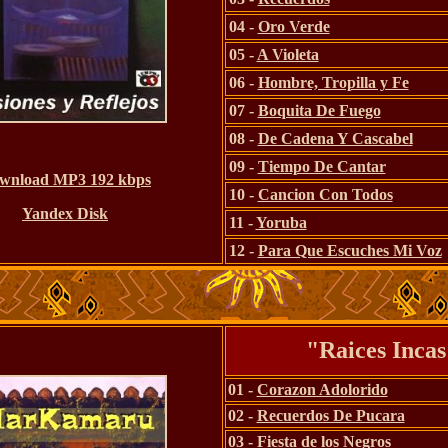
04 -
Oro Verde
05 -
A Violeta
06 -
Hombre, Tropilla y Fe
07 -
Boquita De Fuego
08 -
De Cadena Y Cascabel
09 -
Tiempo De Cantar
wnload MP3 192 kbps
10 -
Cancion Con Todos
Yandex Disk
11 -
Yoruba
12 -
Para Que Escuches Mi Voz
"Raices Inca
01 -
Corazon Adolorido
02 -
Recuerdos De Pucara
03 -
Fiesta de los Negros