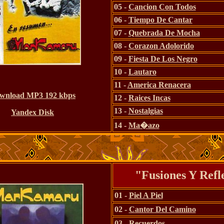
05 -
Cancion Con Todos
06 -
Tiempo De Cantar
07 -
Quebrada De Mocha
08 -
Corazon Adolorido
09 -
Fiesta De Los Negro
10 -
Lautaro
11 -
America Renacera
wnload MP3 192 kbps
12 -
Raices Incas
13 -
Nostalgias
Yandex Disk
14 -
Ma�azo
"Fusiones Y Refl
01 -
Piel A Piel
02 -
Cantor Del Camino
03 -
Recuerdos