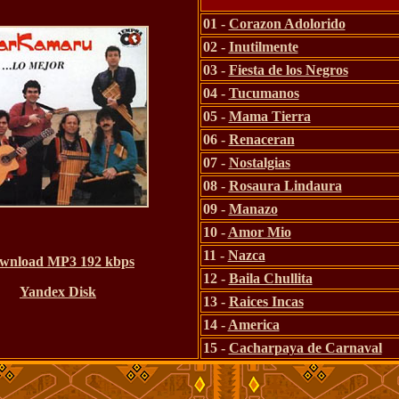
01 -
Corazon Adolorido
02 -
Inutilmente
03 -
Fiesta de los Negros
04 -
Tucumanos
05 -
Mama Tierra
06 -
Renaceran
07 -
Nostalgias
08 -
Rosaura Lindaura
09 -
Manazo
10 -
Amor Mio
11 -
Nazca
wnload MP3 192 kbps
12 -
Baila Chullita
Yandex Disk
13 -
Raices Incas
14 -
America
15 -
Cacharpaya de Carnaval