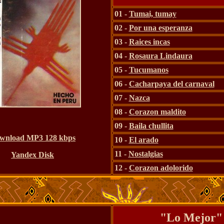
01 -
Tumai, tumay
02 -
Por una esperanza
03 -
Raices incas
04 -
Rosaura Lindaura
05 -
Tucumanos
06 -
Cacharpaya del carnaval
07 -
Nazca
08 -
Corazon maldito
09 -
Baila chullita
wnload MP3 128 kbps
10 -
El arado
11 -
Nostalgias
Yandex Disk
12 -
Corazon adolorido
"Lo Mejor"