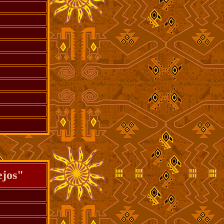
ejos"