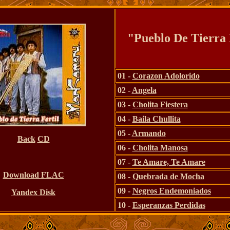
"Pueblo De Tierra 
01 -
Corazon Adolorido
02 -
Angela
03 -
Cholita Fiestera
04 -
Baila Chullita
05 -
Armando
Back
CD
06 -
Cholita Manosa
07 -
Te Amare, Te Amare
Download FLAC
08 -
Quebrada de Mocha
09 -
Negros Endemoniados
Yandex Disk
10 -
Esperanzas Perdidas